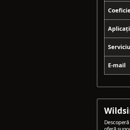
Coefici
Aplicaț
Serviciu
E-mail
Wilds
Descoperă m
oferă supor