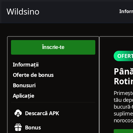
Wildsino
Infor
Înscrie-te
OFERT
Informații
Până
Oferte de bonus
Roti
Bonusuri
Primeșt
Aplicație
tău depo
bucură-t
Descarcă APK
suplime
norocos 
Bonus