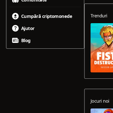
Trenduri
Cumpără criptomonede
Ajutor
Blog
Jocuri noi