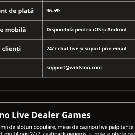
ent de plată
96.5%
ie mobilă
Disponibilă pentru iOS și Android
 clienți
24/7 chat live și suport prin email
support@wildsino.com
ino Live Dealer Games
ii de sloturi populare, mese de cazinou live palpitante ș
t multilingv 24/7, cashback generos, turnee și oferte per