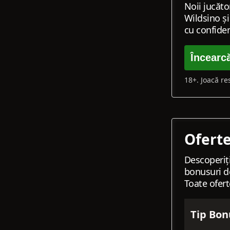
Noii jucăto
Wildsino și
cu confiden
Încearc
18+. Joacă re
Oferte
Descoperiți
bonusuri de
Toate ofert
Tip Bon