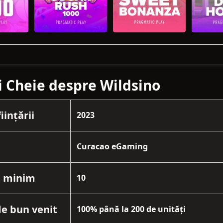
i Cheie despre Wildsino
iințării
2023
Curacao eGaming
t minim
10
e bun venit
100% până la 200 de unități