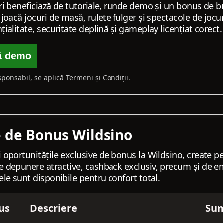
ri beneficiază de tutoriale, runde demo și un bonus de b
 joacă jocuri de masă, rulete fulger și spectacole de jo
țialitate, securitate deplină și gameplay licențiat corect.
ă demo
sponsabil, se aplică Termeni și Condiții.
 de Bonus Wildsino
 oportunitățile exclusive de bonus la Wildsino, create p
 depunere atractive, cashback exclusiv, precum și de emoț
ele sunt disponibile pentru confort total.
us
Descriere
Su