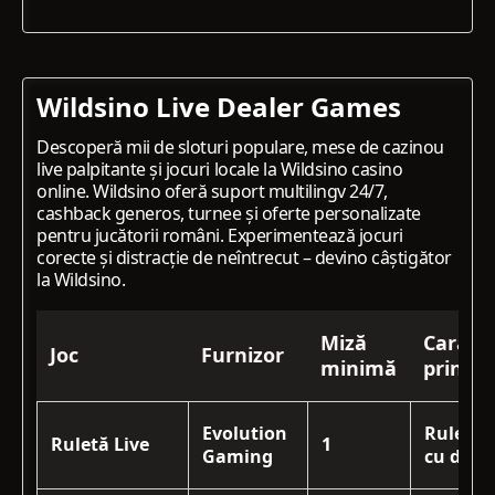
Wildsino Live Dealer Games
Descoperă mii de sloturi populare, mese de cazinou
live palpitante și jocuri locale la Wildsino casino
online. Wildsino oferă suport multilingv 24/7,
cashback generos, turnee și oferte personalizate
pentru jucătorii români. Experimentează jocuri
corecte și distracție de neîntrecut – devino câștigător
la Wildsino.
Miză
Caracte
Joc
Furnizor
minimă
princip
Evolution
Ruletă î
Ruletă Live
1
Gaming
cu deale