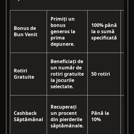
rev
Primiți un
Înre
bonus
100% până
Bonus de
vă ș
generos la
la o sumă
Bun Venit
pri
prima
specificată
dep
depunere.
Beneficiați de
un număr de
Part
Rotiri
rotiri gratuite
50 rotiri
pro
Gratuite
la jocurile
spec
selectate.
Juca
Recuperați
jocu
Cashback
un procent
Până la
elig
Săptămânal
din pierderile
10%
fiec
săptămânale.
săp