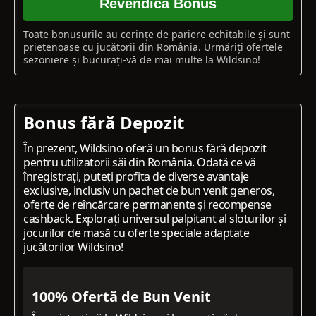
Revendică Bonus
Toate bonusurile au cerințe de pariere echitabile și sunt
prietenoase cu jucătorii din România. Urmăriți ofertele
sezoniere și bucurați-vă de mai multe la Wildsino!
Bonus fără Depozit
În prezent, Wildsino oferă un bonus fără depozit
pentru utilizatorii săi din România. Odată ce vă
înregistrați, puteți profita de diverse avantaje
exclusive, inclusiv un pachet de bun venit generos,
oferte de reîncărcare permanente și recompense
cashback. Explorați universul palpitant al sloturilor și
jocurilor de masă cu oferte speciale adaptate
jucătorilor Wildsino!
100% Ofertă de Bun Venit