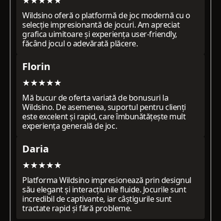
Wildsino oferă o platformă de joc modernă cu o
selecție impresionantă de jocuri. Am apreciat
grafica uimitoare și experiența user-friendly,
făcând jocul o adevărată plăcere.
Florin
★
★
★
★
★
Mă bucur de oferta variată de bonusuri la
Wildsino. De asemenea, suportul pentru clienți
este excelent și rapid, care îmbunătățește mult
experiența generală de joc.
Daria
★
★
★
★
★
Platforma Wildsino impresionează prin designul
său elegant și interacțiunile fluide. Jocurile sunt
incredibil de captivante, iar câștigurile sunt
tractate rapid și fără probleme.