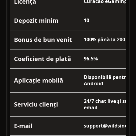
Licență
Curacao eGaming
Depozit minim
10
Bonus de bun venit
100% până la 200 de u
Coeficient de plată
96.5%
Disponibilă pentru iO
Aplicație mobilă
Android
24/7 chat live și supo
Serviciu clienți
email
E-mail
support@wildsino.c