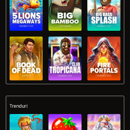
Trenduri