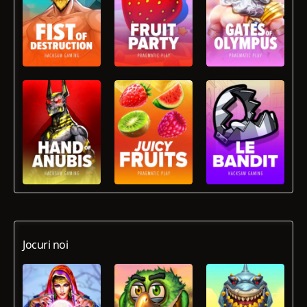
Jocuri noi