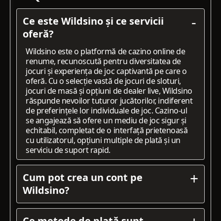
Ce este Wildsino și ce servicii
oferă?
Wildsino este o platformă de cazino online de
renume, recunoscută pentru diversitatea de
jocuri și experiența de joc captivantă pe care o
oferă. Cu o selecție vastă de jocuri de sloturi,
jocuri de masă și opțiuni de dealer live, Wildsino
răspunde nevoilor tuturor jucătorilor, indiferent
de preferințele lor individuale de joc. Cazino-ul
se angajează să ofere un mediu de joc sigur și
echitabil, completat de o interfață prietenoasă
cu utilizatorul, opțiuni multiple de plată și un
serviciu de suport rapid.
Cum pot crea un cont pe
Wildsino?
Ce metode de plată sunt